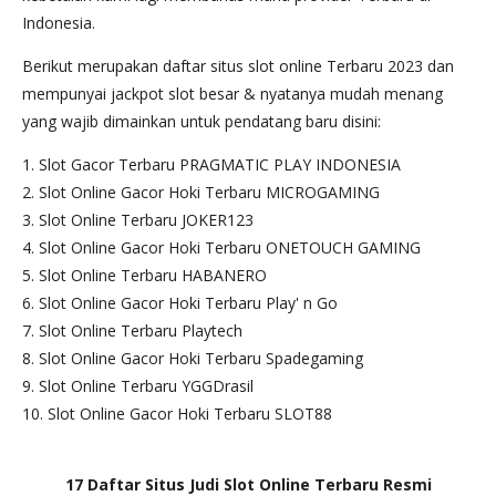
Indonesia.
Berikut merupakan daftar situs slot online Terbaru 2023 dan
mempunyai jackpot slot besar & nyatanya mudah menang
yang wajib dimainkan untuk pendatang baru disini:
1. Slot Gacor Terbaru PRAGMATIC PLAY INDONESIA
2. Slot Online Gacor Hoki Terbaru MICROGAMING
3. Slot Online Terbaru JOKER123
4. Slot Online Gacor Hoki Terbaru ONETOUCH GAMING
5. Slot Online Terbaru HABANERO
6. Slot Online Gacor Hoki Terbaru Play' n Go
7. Slot Online Terbaru Playtech
8. Slot Online Gacor Hoki Terbaru Spadegaming
9. Slot Online Terbaru YGGDrasil
10. Slot Online Gacor Hoki Terbaru SLOT88
17 Daftar Situs Judi Slot Online Terbaru Resmi