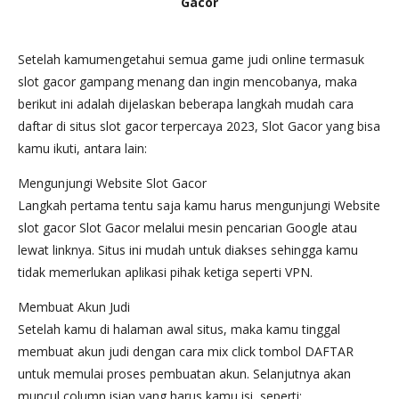
Gacor
Setelah kamumengetahui semua game judi online termasuk
slot gacor gampang menang dan ingin mencobanya, maka
berikut ini adalah dijelaskan beberapa langkah mudah cara
daftar di situs slot gacor terpercaya 2023, Slot Gacor yang bisa
kamu ikuti, antara lain:
Mengunjungi Website Slot Gacor
Langkah pertama tentu saja kamu harus mengunjungi Website
slot gacor Slot Gacor melalui mesin pencarian Google atau
lewat linknya. Situs ini mudah untuk diakses sehingga kamu
tidak memerlukan aplikasi pihak ketiga seperti VPN.
Membuat Akun Judi
Setelah kamu di halaman awal situs, maka kamu tinggal
membuat akun judi dengan cara mix click tombol DAFTAR
untuk memulai proses pembuatan akun. Selanjutnya akan
muncul column isian yang harus kamu isi, seperti: