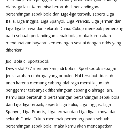
olahraga lain. Kamu bisa bertaruh di pertandingan-
pertandingan sepak bola dari Liga-liga terbaik, seperti Liga
Italia, Liga Inggris, Liga Spanyol, Liga Prancis, Liga Jerman dan
Liga-liga lainnya dari seluruh Dunia. Cukup menebak pemenang
pada sebuah pertandingan sepak bola, maka kamu akan
mendapatkan bayaran kemenangan sesuai dengan odds yang
diberikan.
Judi Bola di Sportsbook
Dewa slot777 memberikan judi bola di Sportsbook sebagai
jenis taruhan olahraga yang populer. Hal tersebut tidaklah
aneh karena memang cabang olahraga memiliki jumlah
penggemar terbanyak dibandingkan cabang olahraga lain.
Kamu bisa bertaruh di pertandingan-pertandingan sepak bola
dari Liga-liga terbaik, seperti Liga Italia, Liga Inggris, Liga
Spanyol, Liga Prancis, Liga Jerman dan Liga-liga lainnya dari
seluruh Dunia. Cukup menebak pemenang pada sebuah
pertandingan sepak bola, maka kamu akan mendapatkan